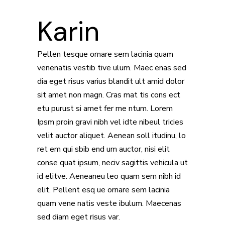
Karin
Pellen tesque ornare sem lacinia quam
venenatis vestib tive ulum. Maec enas sed
dia eget risus varius blandit ult amid dolor
sit amet non magn. Cras mat tis cons ect
etu purust si amet fer me ntum. Lorem
Ipsm proin gravi nibh vel idte nibeul tricies
velit auctor aliquet. Aenean soll itudinu, lo
ret em qui sbib end um auctor, nisi elit
conse quat ipsum, neciv sagittis vehicula ut
id elitve. Aeneaneu leo quam sem nibh id
elit. Pellent esq ue ornare sem lacinia
quam vene natis veste ibulum. Maecenas
sed diam eget risus var.