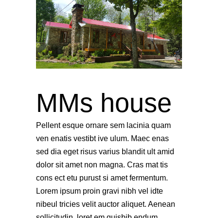
MMs house
Pellent esque ornare sem lacinia quam
ven enatis vestibt ive ulum. Maec enas
sed dia eget risus varius blandit ult amid
dolor sit amet non magna. Cras mat tis
cons ect etu purust si amet fermentum.
Lorem ipsum proin gravi nibh vel idte
nibeul tricies velit auctor aliquet. Aenean
sollicitudin, loret em quisbib endum